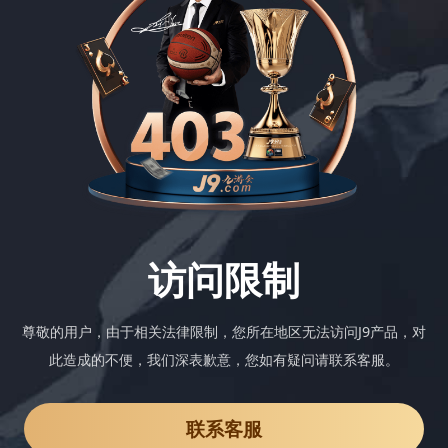
访问限制
尊敬的用户，由于相关法律限制，您所在地区无法访问J9产品，对
此造成的不便，我们深表歉意，您如有疑问请联系客服。
联系客服