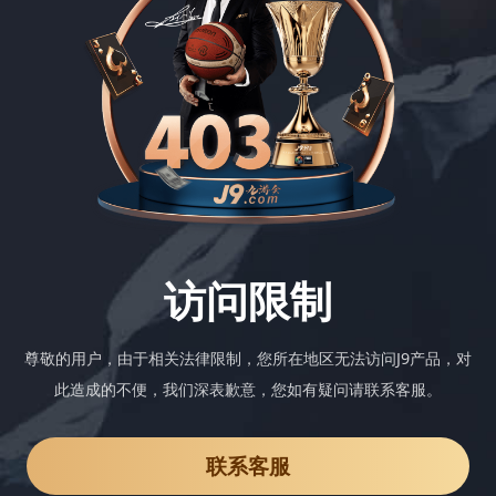
访问限制
尊敬的用户，由于相关法律限制，您所在地区无法访问J9产品，对
此造成的不便，我们深表歉意，您如有疑问请联系客服。
联系客服